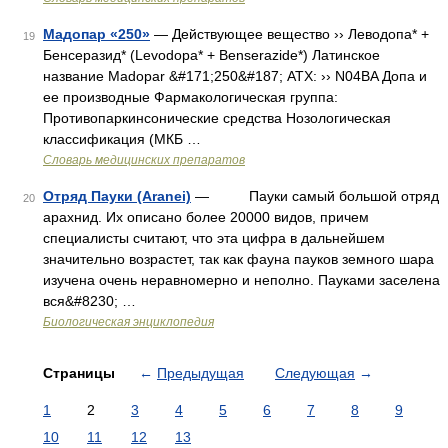
Мадопар «250»
— Действующее вещество ›› Леводопа* +
19
Бенсеразид* (Levodopa* + Benserazide*) Латинское
название Madopar &#171;250&#187; АТХ: ›› N04BA Допа и
ее производные Фармакологическая группа:
Противопаркинсонические средства Нозологическая
классификация (МКБ …
Словарь медицинских препаратов
Отряд Пауки (Aranei)
— Пауки самый большой отряд
20
арахнид. Их описано более 20000 видов, причем
специалисты считают, что эта цифра в дальнейшем
значительно возрастет, так как фауна пауков земного шара
изучена очень неравномерно и неполно. Пауками заселена
вся&#8230; …
Биологическая энциклопедия
Страницы
←
Предыдущая
Следующая
→
1
2
3
4
5
6
7
8
9
10
11
12
13