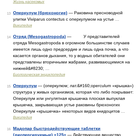
Жизнь насекомых
Оперкулум (брюхоногие)
— Раковина пресноводной
13
улитки Viviparus contectus с оперкулумом на устье …
Википедия
Отряд (Mesogastropoda)
— У представителей
14
отряда Mesogastropoda в огромном большинстве случаев
имеется лишь одно предсердие и лишь одна почка, а что
касается органов дыхания, то у водных обитателей они
представлены вторичными жабрами, развивающимися на
нижней&#8230; …
Биологическая энциклопедия
Оперкулум
— (оперкулюм; лат.&#160;operculum «крышка»)
15
структура у живых организмов, которая что либо покрывает:
Оперкулум или унгулятная крышечка плоская выпуклая
крышечка, закрывающая устье раковины брюхоногих
Оперкулум «крышечка» некоторых видов книдоцитов …
Википедия
Мадопар быстродействующие таблетки
16
(диспергируемые) «125»
— Действующее вещество