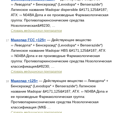
›› Леводопа* + Бенсеразид* (Levodopa* + Benserazide*)
Латинское название Madopar dispersible &#171;125&#187;
АТХ: ›› N04BA Допа и ее производные Фармакологическая
группа: Противопаркинсонические средства
Нозологическая&#8230; …
Словарь медицинских препаратов
Мадопар ГСС «125»
— Действующее вещество
17
›› Леводопа* + Бенсеразид* (Levodopa* + Benserazide*)
Латинское название Madopar HBS &#171;125&#187; АТХ:
›› N04BA Допа и ее производные Фармакологическая
группа: Противопаркинсонические средства Нозологическая
классификация&#8230; …
Словарь медицинских препаратов
Мадопар «125»
— Действующее вещество ›› Леводопа* +
18
Бенсеразид* (Levodopa* + Benserazide*) Латинское
название Madopar &#171;125&#187; АТХ: ›› N04BA Допа и
ее производные Фармакологическая группа:
Противопаркинсонические средства Нозологическая
классификация (МКБ …
Словарь медицинских препаратов