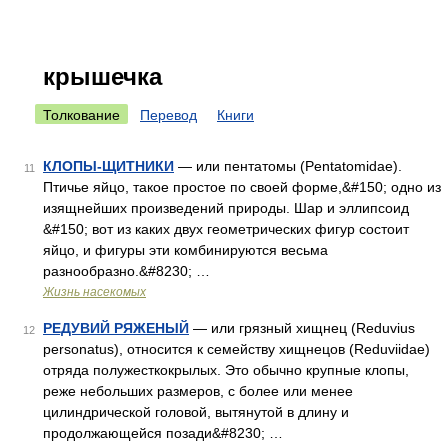
крышечка
Толкование
Перевод
Книги
КЛОПЫ-ЩИТНИКИ
— или пентатомы (Pentatomidae).
11
Птичье яйцо, такое простое по своей форме,&#150; одно из
изящнейших произведений природы. Шар и эллипсоид
&#150; вот из каких двух геометрических фигур состоит
яйцо, и фигуры эти комбинируются весьма
разнообразно.&#8230; …
Жизнь насекомых
РЕДУВИЙ РЯЖЕНЫЙ
— или грязный хищнец (Reduvius
12
personatus), относится к семейству хищнецов (Reduviidae)
отряда полужесткокрылых. Это обычно крупные клопы,
реже небольших размеров, с более или менее
цилиндрической головой, вытянутой в длину и
продолжающейся позади&#8230; …